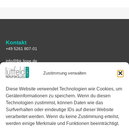
Kontakt
+49 5261 807-01
info@lbk.lippe.de
Zustimmung verwalten
Anfahrt
Lüttfeld-Berufskolleg
Diese Website verwendet Technologien wie Cookies, um
Lüttfeld 1
32657 Lemgo
Geräteinformationen zu speichern. Wenn du diesen
Technologien zustimmst, können Daten wie das
Google Maps
Surfverhalten oder eindeutige IDs auf dieser Website
verarbeitet werden. Wenn du keine Zustimmung erteilst,
Links
werden einige Merkmale und Funktionen beeinträchtigt.
Facebook