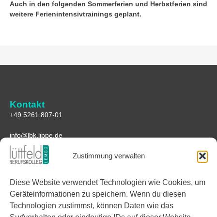
Auch in den folgenden Sommerferien und Herbstferien sind
weitere Ferienintensivtrainings geplant.
Kontakt
+49 5261 807-01
info@lbk.lippe.de
Zustimmung verwalten
Anfahrt
Lüttfeld-Berufskolleg
Diese Website verwendet Technologien wie Cookies, um
Lüttfeld 1
Geräteinformationen zu speichern. Wenn du diesen
32657 Lemgo
Technologien zustimmst, können Daten wie das
Google Maps