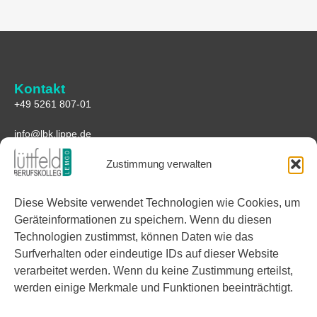
Kontakt
+49 5261 807-01
info@lbk.lippe.de
Zustimmung verwalten
Anfahrt
Lüttfeld-Berufskolleg
Diese Website verwendet Technologien wie Cookies, um
Lüttfeld 1
Geräteinformationen zu speichern. Wenn du diesen
32657 Lemgo
Technologien zustimmst, können Daten wie das
Google Maps
Surfverhalten oder eindeutige IDs auf dieser Website
verarbeitet werden. Wenn du keine Zustimmung erteilst,
Links
werden einige Merkmale und Funktionen beeinträchtigt.
Facebook
Instagram