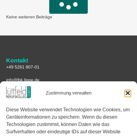
Keine weiteren Beiträge
Kontakt
+49 5261 807-01
info@lbk.lippe.de
Zustimmung verwalten
Anfahrt
Lüttfeld-Berufskolleg
Diese Website verwendet Technologien wie Cookies, um
Lüttfeld 1
Geräteinformationen zu speichern. Wenn du diesen
32657 Lemgo
Technologien zustimmst, können Daten wie das
Google Maps
Surfverhalten oder eindeutige IDs auf dieser Website