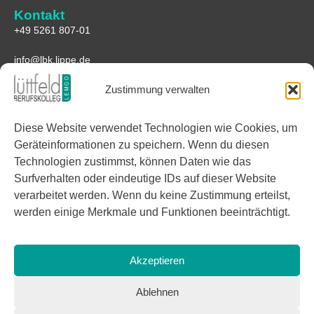
Kontakt
+49 5261 807-01
info@lbk.lippe.de
Zustimmung verwalten
Anfahrt
Lüttfeld-Berufskolleg
Diese Website verwendet Technologien wie Cookies, um
Lüttfeld 1
32657 Lemgo
Geräteinformationen zu speichern. Wenn du diesen
Technologien zustimmst, können Daten wie das
Google Maps
Surfverhalten oder eindeutige IDs auf dieser Website
verarbeitet werden. Wenn du keine Zustimmung erteilst,
Links
werden einige Merkmale und Funktionen beeinträchtigt.
Facebook
Instagram
Akzeptieren
Ablehnen