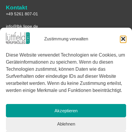
Kontakt
+49 5261 807-01
info@lbk.lippe.de
Zustimmung verwalten
Anfahrt
Lüttfeld-Berufskolleg
Diese Website verwendet Technologien wie Cookies, um
Lüttfeld 1
Geräteinformationen zu speichern. Wenn du diesen
32657 Lemgo
Technologien zustimmst, können Daten wie das
Google Maps
Surfverhalten oder eindeutige IDs auf dieser Website
verarbeitet werden. Wenn du keine Zustimmung erteilst,
Links
werden einige Merkmale und Funktionen beeinträchtigt.
Facebook
Instagram
Akzeptieren
Ablehnen