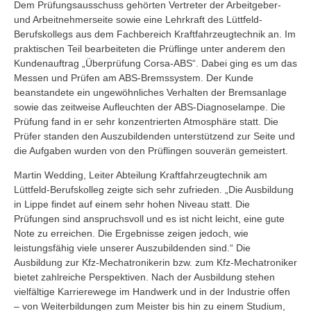
Dem Prüfungsausschuss gehörten Vertreter der Arbeitgeber-
und Arbeitnehmerseite sowie eine Lehrkraft des Lüttfeld-
Berufskollegs aus dem Fachbereich Kraftfahrzeugtechnik an. Im
praktischen Teil bearbeiteten die Prüflinge unter anderem den
Kundenauftrag „Überprüfung Corsa-ABS“. Dabei ging es um das
Messen und Prüfen am ABS-Bremssystem. Der Kunde
beanstandete ein ungewöhnliches Verhalten der Bremsanlage
sowie das zeitweise Aufleuchten der ABS-Diagnoselampe. Die
Prüfung fand in er sehr konzentrierten Atmosphäre statt. Die
Prüfer standen den Auszubildenden unterstützend zur Seite und
die Aufgaben wurden von den Prüflingen souverän gemeistert.
Martin Wedding, Leiter Abteilung Kraftfahrzeugtechnik am
Lüttfeld-Berufskolleg zeigte sich sehr zufrieden. „Die Ausbildung
in Lippe findet auf einem sehr hohen Niveau statt. Die
Prüfungen sind anspruchsvoll und es ist nicht leicht, eine gute
Note zu erreichen. Die Ergebnisse zeigen jedoch, wie
leistungsfähig viele unserer Auszubildenden sind.“ Die
Ausbildung zur Kfz-Mechatronikerin bzw. zum Kfz-Mechatroniker
bietet zahlreiche Perspektiven. Nach der Ausbildung stehen
vielfältige Karrierewege im Handwerk und in der Industrie offen
– von Weiterbildungen zum Meister bis hin zu einem Studium,