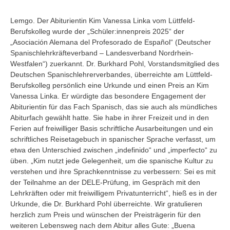
Lemgo. Der Abiturientin Kim Vanessa Linka vom Lüttfeld-
Berufskolleg wurde der „Schüler:innenpreis 2025“ der
„Asociación Alemana del Profesorado de Español“ (Deutscher
Spanischlehrkräfteverband – Landesverband Nordrhein-
Westfalen“) zuerkannt. Dr. Burkhard Pohl, Vorstandsmitglied des
Deutschen Spanischlehrerverbandes, überreichte am Lüttfeld-
Berufskolleg persönlich eine Urkunde und einen Preis an Kim
Vanessa Linka. Er würdigte das besondere Engagement der
Abiturientin für das Fach Spanisch, das sie auch als mündliches
Abiturfach gewählt hatte. Sie habe in ihrer Freizeit und in den
Ferien auf freiwilliger Basis schriftliche Ausarbeitungen und ein
schriftliches Reisetagebuch in spanischer Sprache verfasst, um
etwa den Unterschied zwischen „indefinido“ und „imperfecto“ zu
üben. „Kim nutzt jede Gelegenheit, um die spanische Kultur zu
verstehen und ihre Sprachkenntnisse zu verbessern: Sei es mit
der Teilnahme an der DELE-Prüfung, im Gespräch mit den
Lehrkräften oder mit freiwilligem Privatunterricht“, hieß es in der
Urkunde, die Dr. Burkhard Pohl überreichte. Wir gratulieren
herzlich zum Preis und wünschen der Preisträgerin für den
weiteren Lebensweg nach dem Abitur alles Gute: „Buena