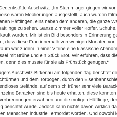
r Gedenkstätte Auschwitz: „Im Stammlager gingen wir v
eise waren Möblierungen ausgestellt, auch wurden Filma
rbenen Häftlingen, eins neben dem anderen, die ganze W
Häftlinge zu sehen. Ganze Zimmer voller Koffer, Schuhe
rkauft wurden. Mir ist ein Bild besonders in Erinnerung ge
en, dass diese Frau innerhalb von wenigen Monaten von
um war zudem in einer Vitrine eine klassische Abendmah
ssel mit Brühe und ein Stück Brot. Wir erfuhren, dass di
n, denn dies musste für sie als Frühstück genügen.“
ers Auschwitz-Birkenau am folgenden Tag berichtet der
chtürmen und dem Torbogen, durch den Eisenbahnschien
endloses Gelände, auf dem sich früher sehr viele Barac
elne Baracken sind bis heute erhalten, diese konnten wi
erbrennungen erwähnen und die mutigen Häftlinge, den
g berichtet wurde. Jedoch kann nichts davon wirklich d
ionen Menschen industriell ermordet worden. Und obwohl i