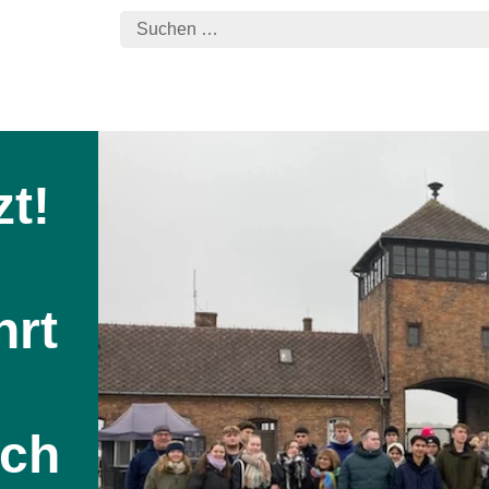
zt!
hrt
ach